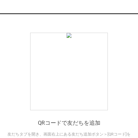
QRコードで友だちを追加
友だちタブを開き、画面右上にある友だち追加ボタン＞[QRコード]を