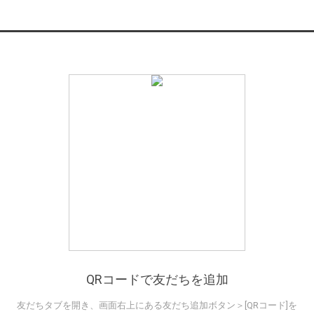
QRコードで友だちを追加
友だちタブを開き、画面右上にある友だち追加ボタン＞[QRコード]を