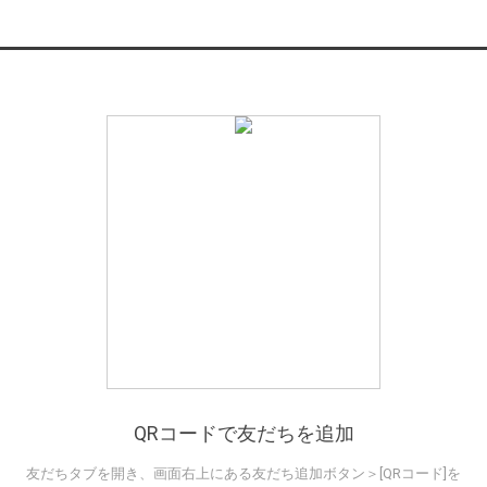
QRコードで友だちを追加
友だちタブを開き、画面右上にある友だち追加ボタン＞[QRコード]を