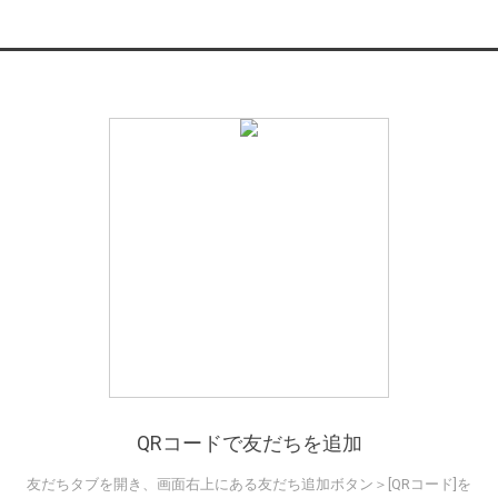
QRコードで友だちを追加
友だちタブを開き、画面右上にある友だち追加ボタン＞[QRコード]を