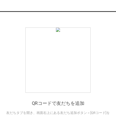
QRコードで友だちを追加
友だちタブを開き、画面右上にある友だち追加ボタン＞[QRコード]を