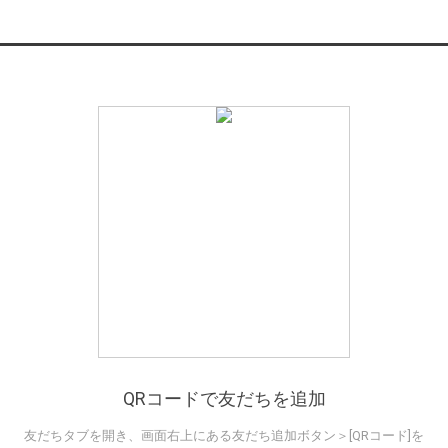
QRコードで友だちを追加
友だちタブを開き、画面右上にある友だち追加ボタン＞[QRコード]を