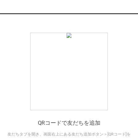
QRコードで友だちを追加
友だちタブを開き、画面右上にある友だち追加ボタン＞[QRコード]を